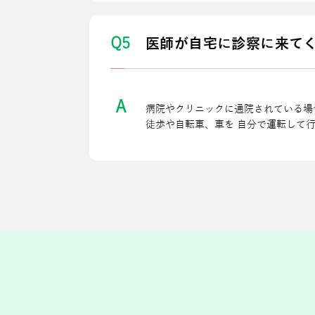
Q5
医師が⾃宅に診察に来て
A
病院やクリニックに通院されている場
徒歩や⾃転⾞、⾞を ⾃分で運転して