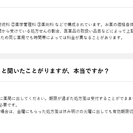
技術料 ②薬学管理料 ③薬剤料 などで構成されています。お薬の価格
機関から受けている処⽅せんの割合、医薬品の取扱い品⽬などによって上
るため同じ薬局でも時間帯によっては料⾦が異なることがあります。
ると聞いたことがりますが、本当ですか？
に薬局に出してください。期限が過ぎた処⽅箋は受付することができま
必要です。
の場合は、⾦曜にもらった処⽅箋は休み明けの⽕曜に出しても有効期限