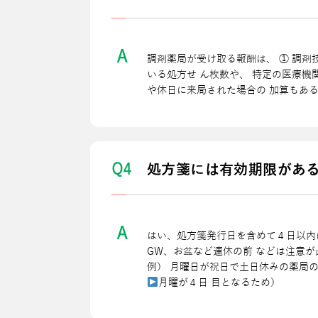
A
調剤薬局が受け取る報酬は、 ① 調剤
いる処⽅せ ん枚数や、 特定の医療
や休⽇に来局された場合の 加算もあ
Q4
処⽅箋には有効期限があ
A
はい、処⽅箋発⾏⽇を含めて４⽇以内
GW、お盆など連休の前 などは注意が
例） ⽉曜⽇が祝⽇で⼟⽇休みの薬局
⽉曜が４⽇ ⽬となるため）