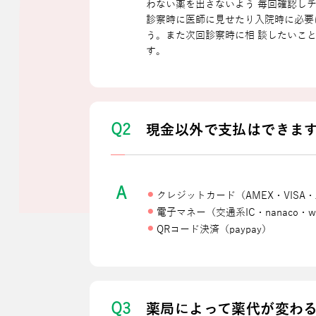
わない薬を出さないよう 毎回確認し
診察時に医師に⾒せたり⼊院時に必要
う。また次回診察時に相 談したいこ
す。
Q2
現⾦以外で⽀払はできま
A
クレジットカード（AMEX・VISA・JC
電⼦マネー（交通系IC・nanaco・w
QRコード決済（paypay）
Q3
薬局によって薬代が変わ