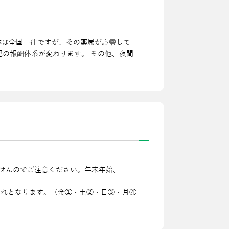
⾃体は全国⼀律ですが、その薬局が応需して
記の報酬体系が変わります。 その他、夜間
せんのでご注意ください。年末年始、
切れとなります。（⾦①・⼟②・⽇③・⽉④